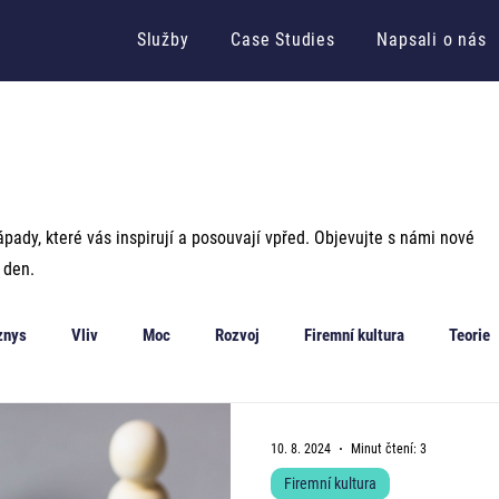
Služby
Case Studies
Napsali o nás
pady, které vás inspirují a posouvají vpřed. Objevujte s námi nové
 den.
znys
Vliv
Moc
Rozvoj
Firemní kultura
Teorie
eligence
Leadership
Firemní hodnoty
Zpětná vazba
10. 8. 2024
Minut čtení: 3
Firemní kultura