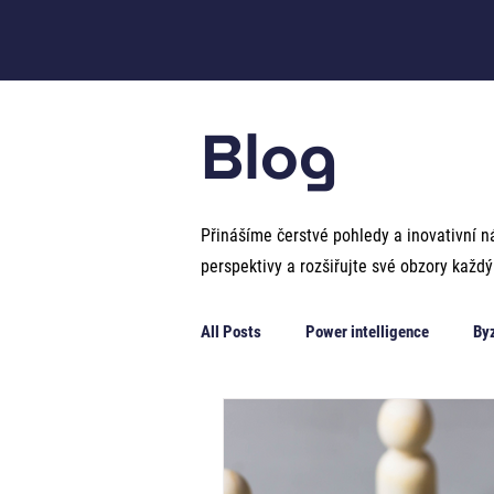
Blog
Přinášíme čerstvé pohledy a inovativní ná
perspektivy a rozšiřujte své obzory každý
All Posts
Power intelligence
By
Emoční inteligence
Sociální int