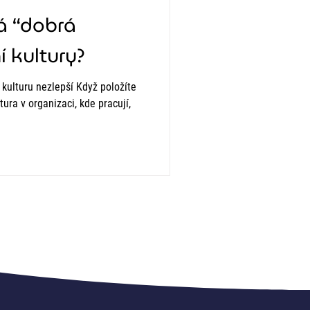
á “dobrá
í kultury?
kulturu nezlepší Když položíte