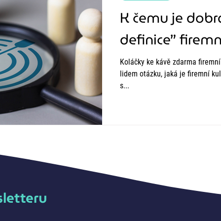
K čemu je dobr
definice” firemn
Koláčky ke kávě zdarma firemní 
lidem otázku, jaká je firemní kultura v organizaci, kde pracují,
s...
sletteru